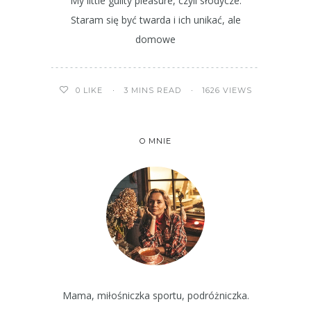
My little guilty pleasure, czyli słodycze.
Staram się być twarda i ich unikać, ale
domowe
3 MINS READ
1626 VIEWS
0
LIKE
O MNIE
Mama, miłośniczka sportu, podróżniczka.