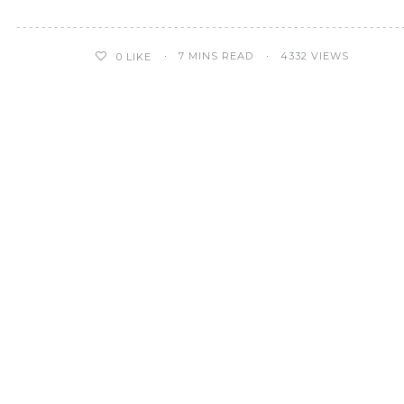
7 MINS READ
4332 VIEWS
0
LIKE