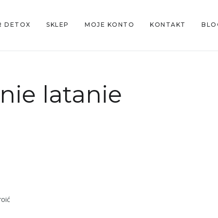
R DETOX
SKLEP
MOJE KONTO
KONTAKT
BLO
nie latanie
roić