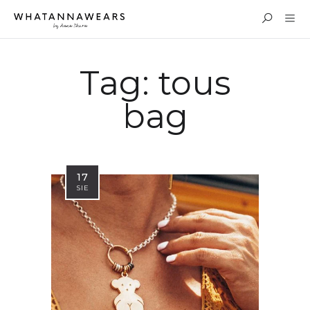
Tag:
tous
bag
17
SIE