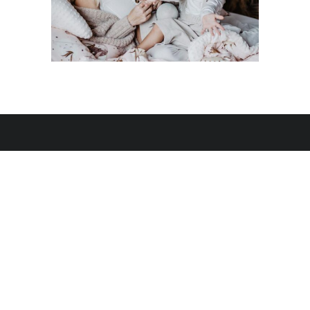
ALL RIGHTS RESERVED 2020 © WHAT ANNA WEARS BY
ANNA SKURA
Realizacja:
pageart.agency
Partner:
dhosting
Advertise
Polityka prywatności i plików cookies
Regulamin sklepu internetowego i newslettera
Klauzula RODO
Astrokartografia