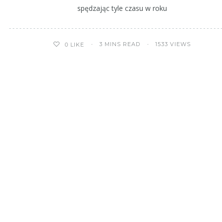
spędzając tyle czasu w roku
3 MINS READ
1533 VIEWS
0
LIKE