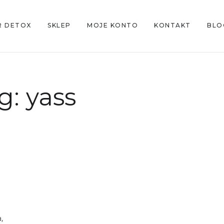
R DETOX
SKLEP
MOJE KONTO
KONTAKT
BLO
g:
yass
a,