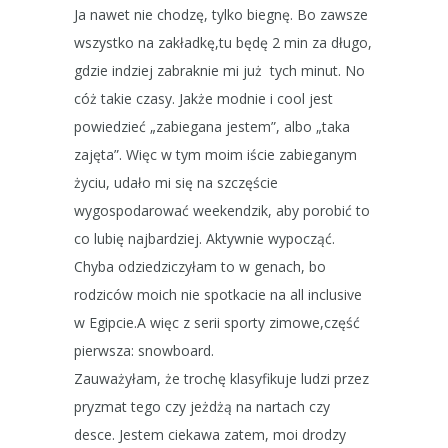
Ja nawet nie chodzę, tylko biegnę. Bo zawsze
wszystko na zakładkę,tu będę 2 min za długo,
gdzie indziej
zabraknie
mi już tych minut. No
cóż takie czasy.
Jakże modnie i cool jest
powiedzieć „zabiegana jestem”, albo „taka
zajęta”. Więc w tym moim iście zabieganym
życiu, udało mi się na szczęście
wygospodarować weekendzik, aby porobić to
co lubię najbardziej. Aktywnie wypocząć.
Chyba odziedziczyłam to w genach, bo
rodziców moich nie spotkacie na all inclusive
w Egipcie.A więc z serii sporty zimowe,część
pierwsza: snowboard.
Zauważyłam, że trochę klasyfikuje ludzi przez
pryzmat tego czy jeżdżą na nartach czy
desce. Jestem ciekawa zatem, moi drodzy