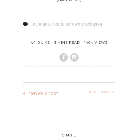
,
,
avocado
łosoś
zdrowa przekąska
3 MINS READ
1404 VIEWS
0
LIKE
NEXT POST
PREVIOUS POST
O MNIE