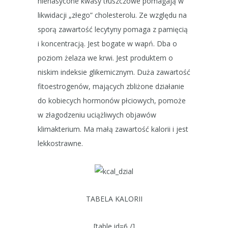
nienasycone kwasy tłuszczowe pomagają w
likwidacji „złego” cholesterolu. Ze względu na
sporą zawartość lecytyny pomaga z pamięcią
i koncentracją. Jest bogate w wapń. Dba o
poziom żelaza we krwi. Jest produktem o
niskim indeksie glikemicznym. Duża zawartość
fitoestrogenów, mających zbliżone działanie
do kobiecych hormonów płciowych, pomoże
w złagodzeniu uciążliwych objawów
klimakterium. Ma małą zawartość kalorii i jest
lekkostrawne.
TABELA KALORII
[table id=6 /]