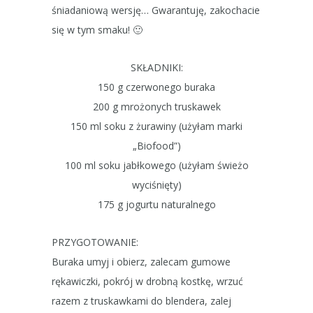
śniadaniową wersję… Gwarantuję, zakochacie
się w tym smaku! 🙂
SKŁADNIKI:
150 g czerwonego buraka
200 g mrożonych truskawek
150 ml soku z żurawiny (użyłam marki
„Biofood”)
100 ml soku jabłkowego (użyłam świeżo
wyciśnięty)
175 g jogurtu naturalnego
PRZYGOTOWANIE:
Buraka umyj i obierz, zalecam gumowe
rękawiczki, pokrój w drobną kostkę, wrzuć
razem z truskawkami do blendera, zalej