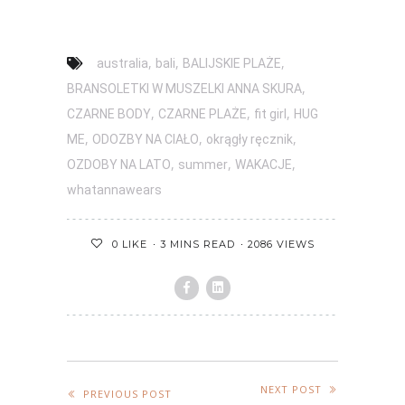
,
,
,
australia
bali
BALIJSKIE PLAŻE
,
BRANSOLETKI W MUSZELKI ANNA SKURA
,
,
,
CZARNE BODY
CZARNE PLAŻE
fit girl
HUG
,
,
,
ME
ODOZBY NA CIAŁO
okrągły ręcznik
,
,
,
OZDOBY NA LATO
summer
WAKACJE
whatannawears
3 MINS READ
2086 VIEWS
0
LIKE
NEXT POST
PREVIOUS POST