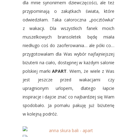
dla mnie synonimem dziewczęcości, ale też
przypominają o zakątkach świata, które
odwiedziłam. Taka całoroczna „pocztówka”
z wakacji. Dla wszystkich fanek moich
muszelkowych bransoletek będę miała
niedługo coś do zaoferowania… ale póki co…
przygotowałam dla Was wybór najfajniejszej
biżuterii na ciało, dostępnej w każdym salonie
polskiej marki
APART
. Wiem, że wiele z Was
jest jeszcze przed wakacjami czy
upragnionym urlopem, dlatego łapcie
inspiracje i dajcie znać co najbardziej się Wam
spodobało. Ja pomału pakuję już biżuterię
w kolejną podróż.