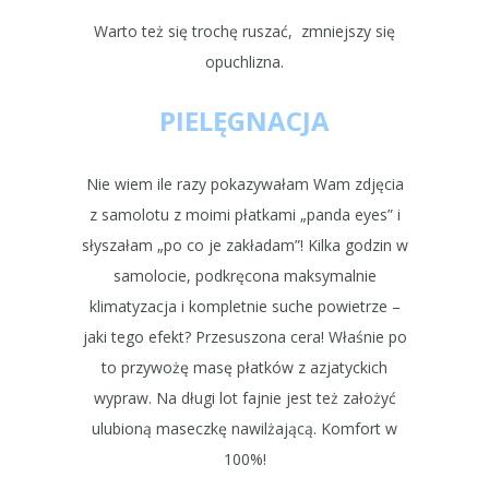
Warto też się trochę ruszać, zmniejszy się
opuchlizna.
PIELĘGNACJA
Nie wiem ile razy pokazywałam Wam zdjęcia
z samolotu z moimi płatkami „panda eyes” i
słyszałam „po co je zakładam”! Kilka godzin w
samolocie, podkręcona maksymalnie
klimatyzacja i kompletnie suche powietrze –
jaki tego efekt? Przesuszona cera! Właśnie po
to przywożę masę płatków z azjatyckich
wypraw. Na długi lot fajnie jest też założyć
ulubioną maseczkę nawilżającą. Komfort w
100%!