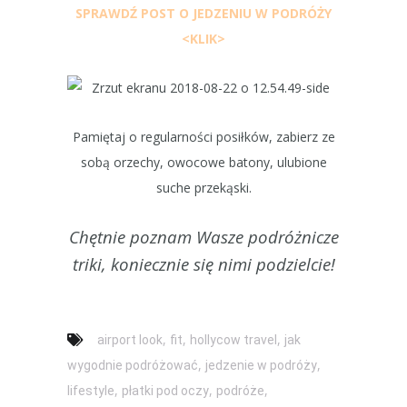
SPRAWDŹ POST O JEDZENIU W PODRÓŻY
<KLIK>
Pamiętaj o regularności posiłków, zabierz ze
sobą orzechy, owocowe batony, ulubione
suche przekąski.
Chętnie poznam Wasze podróżnicze
triki, koniecznie się nimi podzielcie!
,
,
,
airport look
fit
hollycow travel
jak
,
,
wygodnie podróżować
jedzenie w podróży
,
,
,
lifestyle
płatki pod oczy
podróże