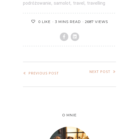
,
,
,
podróżowanie
samolot
travel
travelling
3 MINS READ
2687 VIEWS
0
LIKE
NEXT POST
PREVIOUS POST
O MNIE