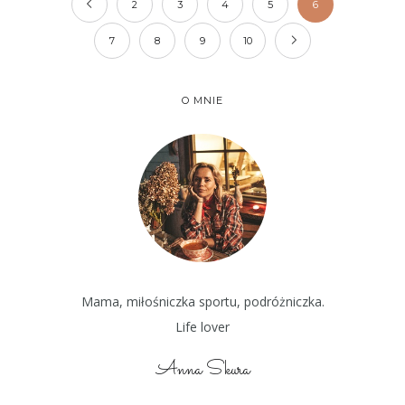
2
3
4
5
6
7
8
9
10
O MNIE
Mama, miłośniczka sportu, podróżniczka.
Life lover
Anna Skura