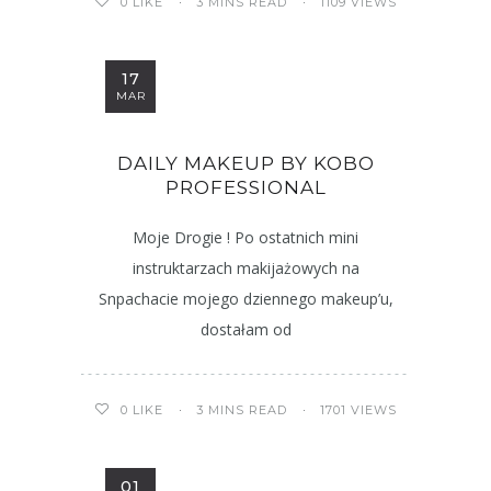
3 MINS READ
1109 VIEWS
0
LIKE
17
MAR
DAILY MAKEUP BY KOBO
PROFESSIONAL
Moje Drogie ! Po ostatnich mini
instruktarzach makijażowych na
Snpachacie mojego dziennego makeup’u,
dostałam od
3 MINS READ
1701 VIEWS
0
LIKE
01