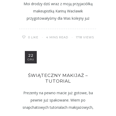
Moi drodzy dziś wraz z moją przyjaciółką
makeupistką Kariną Wacławik
przygotowałyśmy dla Was kolejny już
4 MINS READ
1718 VIEWS
0
LIKE
22
GRU
ŚWIĄTECZNY MAKIJAŻ –
TUTORIAL
Prezenty na pewno macie już gotowe, ba
pewnie już spakowane. Wiem po
snapchatowych tutorialach makijażowych,