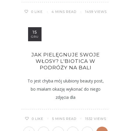
4 MINS READ
1459 VIEWS
0
LIKE
15
GRU
JAK PIELĘGNUJE SWOJE
WŁOSY? L'BIOTICA W
PODRÓŻY NA BALI
To jest chyba mój ulubiony beauty post,
bo miałam okazję wykonać do niego
zdjęcia dla
5 MINS READ
1532 VIEWS
0
LIKE