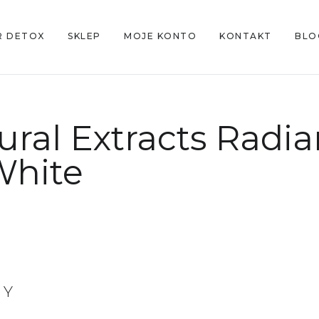
R DETOX
SKLEP
MOJE KONTO
KONTAKT
BLO
ural Extracts Radia
White
MY