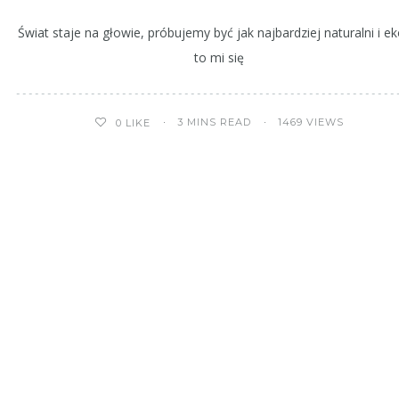
Świat staje na głowie, próbujemy być jak najbardziej naturalni i ek
to mi się
3 MINS READ
1469 VIEWS
0
LIKE