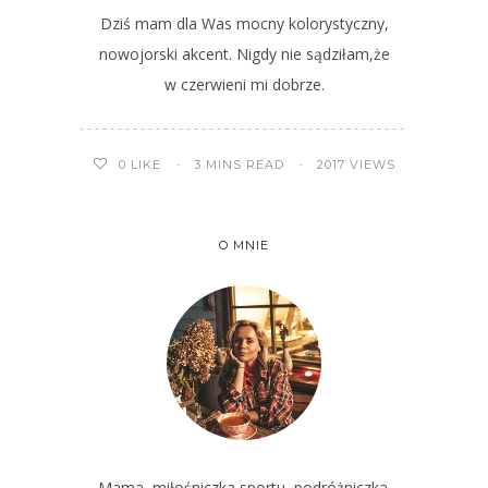
Dziś mam dla Was mocny kolorystyczny,
nowojorski akcent. Nigdy nie sądziłam,że
w czerwieni mi dobrze.
3 MINS READ
2017 VIEWS
0
LIKE
O MNIE
Mama, miłośniczka sportu, podróżniczka.