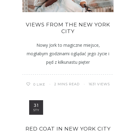
VIEWS FROM THE NEW YORK
CITY
Nowy Jork to magiczne miejsce,
mogłabym godzinami oglądać jego życie i
pęd z kilkunastu pięter
2 MINS READ
1631 VIEWS
0
LIKE
31
STY
RED COAT IN NEW YORK CITY