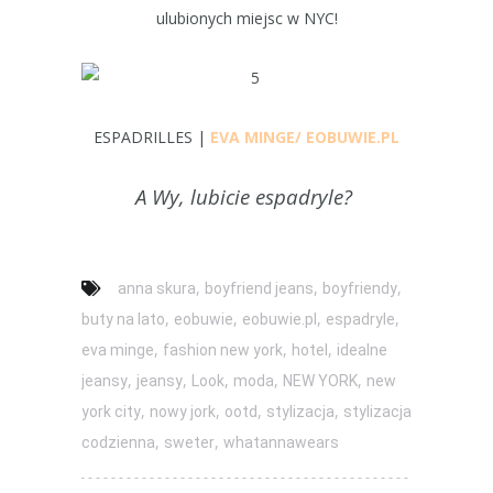
ulubionych miejsc w NYC!
ESPADRILLES |
EVA MINGE/ EOBUWIE.PL
A Wy, lubicie espadryle?
,
,
,
anna skura
boyfriend jeans
boyfriendy
,
,
,
,
buty na lato
eobuwie
eobuwie.pl
espadryle
,
,
,
eva minge
fashion new york
hotel
idealne
,
,
,
,
,
jeansy
jeansy
Look
moda
NEW YORK
new
,
,
,
,
york city
nowy jork
ootd
stylizacja
stylizacja
,
,
codzienna
sweter
whatannawears