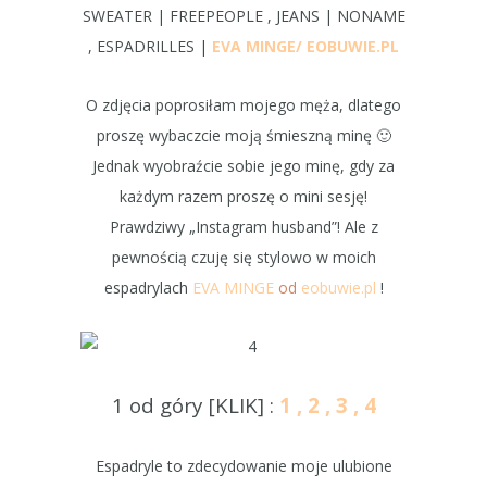
SWEATER | FREEPEOPLE , JEANS | NONAME
, ESPADRILLES |
EVA MINGE/ EOBUWIE.PL
O zdjęcia poprosiłam mojego męża, dlatego
proszę wybaczcie moją śmieszną minę 🙂
Jednak wyobraźcie sobie jego minę, gdy za
każdym razem proszę o mini sesję!
Prawdziwy „Instagram husband”! Ale z
pewnością czuję się stylowo w moich
espadrylach
EVA MINGE
od
eobuwie.pl
!
1 od góry [KLIK] :
1
,
2
,
3
,
4
Espadryle to zdecydowanie moje ulubione