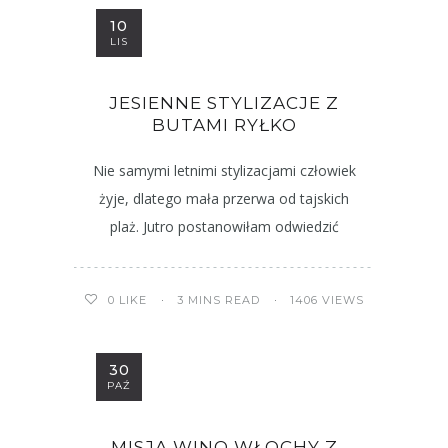
10
LIS
JESIENNE STYLIZACJE Z
BUTAMI RYŁKO
Nie samymi letnimi stylizacjami człowiek
żyje, dlatego mała przerwa od tajskich
plaż. Jutro postanowiłam odwiedzić
3 MINS READ
1406 VIEWS
0
LIKE
30
PAŹ
MISJA WINO WŁOCHY Z