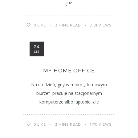
już
3 MINS READ
2181 VIEWS
0
LIKE
24
LIS
MY HOME OFFICE
Na co dzień, gdy w moim „domowym
biurze” pracuje na stacjonarnym
komputerze albo laptopie, ale
3 MINS READ
1170 VIEWS
0
LIKE