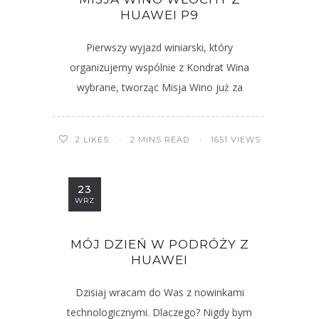
HUAWEI P9
Pierwszy wyjazd winiarski, który
organizujemy wspólnie z Kondrat Wina
wybrane, tworząc Misja Wino już za
2 MINS READ
1651 VIEWS
2
LIKES
23
WRZ
MÓJ DZIEŃ W PODRÓŻY Z
HUAWEI
Dzisiaj wracam do Was z nowinkami
technologicznymi. Dlaczego? Nigdy bym