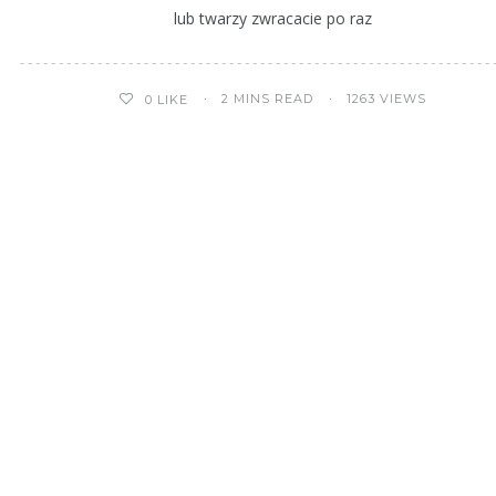
lub twarzy zwracacie po raz
2 MINS READ
1263 VIEWS
0
LIKE