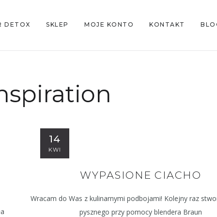
R DETOX
SKLEP
MOJE KONTO
KONTAKT
BLO
nspiration
14
KWI
WYPASIONE CIACHO
Wracam do Was z kulinarnymi podbojami! Kolejny raz stwo
ła
pysznego przy pomocy blendera Braun