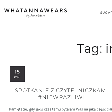
SUGA
Tag:
i
15
KWI
SPOTKANIE Z CZYTELNICZKAMI
#NIEWRAŻLIWI
Pamiętacie, gdy jakiś czas temu pytałam Was na jaką część cia