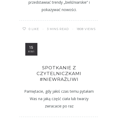
przedstawiać trendy „bieliźniarskie” i
pokazywać nowości.
3 MINS READ
1808 VIEWS
0
LIKE
15
KWI
SPOTKANIE Z
CZYTELNICZKAMI
#NIEWRAŻLIWI
Pamiętacie, gdy jakiś czas temu pytałam
Was na jaką część ciała lub twarzy
zwracacie po raz