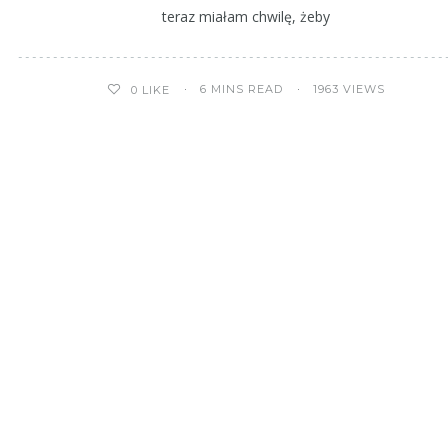
teraz miałam chwilę, żeby
6 MINS READ
1963 VIEWS
0
LIKE