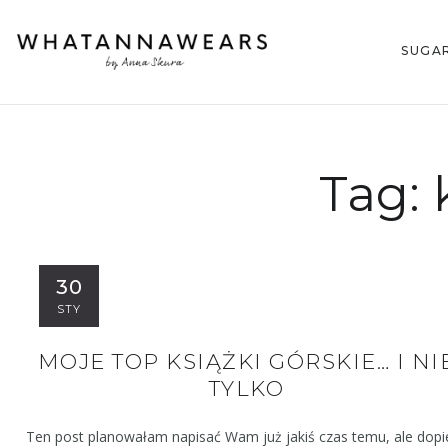
SUGA
Tag:
30
STY
MOJE TOP KSIĄŻKI GÓRSKIE… I NI
TYLKO
Ten post planowałam napisać Wam już jakiś czas temu, ale dopi