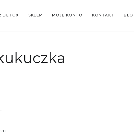
R DETOX
SKLEP
MOJE KONTO
KONTAKT
BLO
kukuczka
E
ero