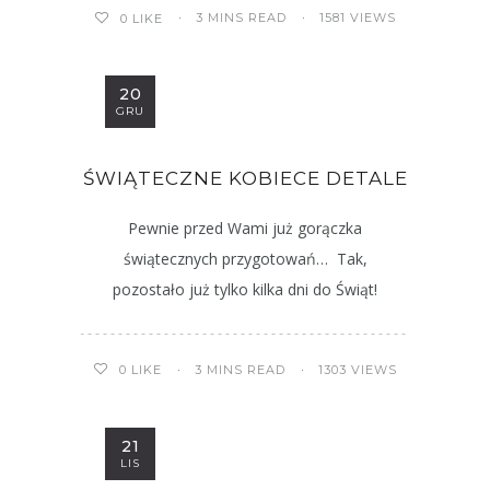
3 MINS READ
1581 VIEWS
0
LIKE
20
GRU
ŚWIĄTECZNE KOBIECE DETALE
Pewnie przed Wami już gorączka
świątecznych przygotowań… Tak,
pozostało już tylko kilka dni do Świąt!
3 MINS READ
1303 VIEWS
0
LIKE
21
LIS