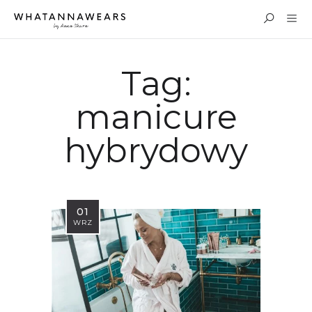
Tag:
manicure
hybrydowy
01
WRZ