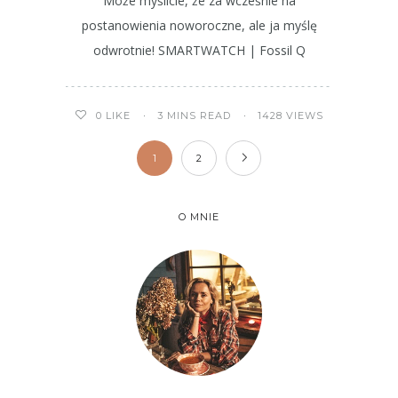
Może myślicie, że za wcześnie na
postanowienia noworoczne, ale ja myślę
odwrotnie! SMARTWATCH | Fossil Q
3 MINS READ
1428 VIEWS
0
LIKE
1
2
O MNIE