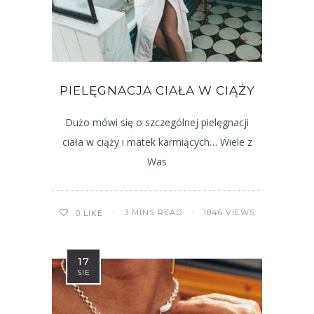
PIELĘGNACJA CIAŁA W CIĄŻY
Dużo mówi się o szczególnej pielęgnacji
ciała w ciąży i matek karmiących… Wiele z
Was
3 MINS READ
1846 VIEWS
0
LIKE
17
SIE