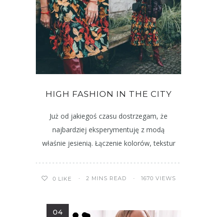
HIGH FASHION IN THE CITY
Już od jakiegoś czasu dostrzegam, że
najbardziej eksperymentuję z modą
właśnie jesienią. Łączenie kolorów, tekstur
2 MINS READ
1670 VIEWS
0
LIKE
04