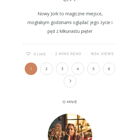
Nowy Jork to magiczne miejsce,
mogłabym godzinami oglądać jego życie i
pęd z kilkunastu pięter
2 MINS READ
1634 VIEWS
0
LIKE
1
2
3
4
5
6
O MNIE