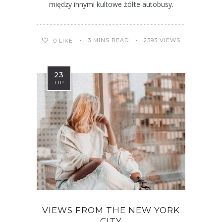
między innymi kultowe żółte autobusy.
3 MINS READ
2393 VIEWS
0
LIKE
23
LIP
VIEWS FROM THE NEW YORK
CITY