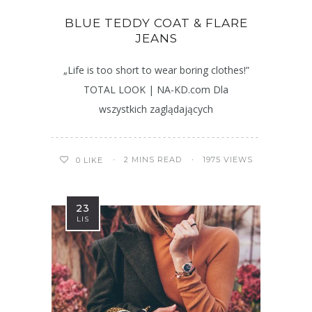
BLUE TEDDY COAT & FLARE
JEANS
„Life is too short to wear boring clothes!”
TOTAL LOOK | NA-KD.com Dla
wszystkich zaglądających
2 MINS READ
1975 VIEWS
0
LIKE
23
LIS