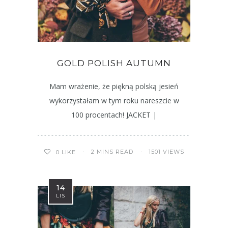
GOLD POLISH AUTUMN
Mam wrażenie, że piękną polską jesień
wykorzystałam w tym roku nareszcie w
100 procentach! JACKET |
2 MINS READ
1501 VIEWS
0
LIKE
14
LIS