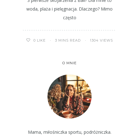
3 pierwsze skojarzenia z Bali? Dla mnie to
woda, plaża i pielęgnacja. Dlaczego? Mimo
często
3 MINS READ
1304 VIEWS
0
LIKE
O MNIE
Mama, miłośniczka sportu, podróżniczka.