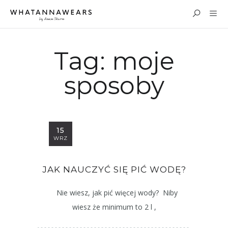
Tag:
moje
sposoby
15
WRZ
JAK NAUCZYĆ SIĘ PIĆ WODĘ?
Nie wiesz, jak pić więcej wody? Niby
wiesz że minimum to 2 l ,