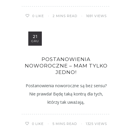
2 MINS READ
1691 VIEWS
0
LIKE
21
GRU
POSTANOWIENIA
NOWOROCZNE – MAM TYLKO
JEDNO!
Postanowienia noworoczne są bez sensu?
Nie prawda! Będę taką kontrą dla tych,
którzy tak uważają,
5 MINS READ
1325 VIEWS
0
LIKE