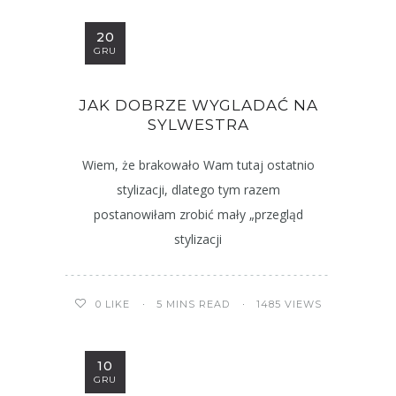
20
GRU
JAK DOBRZE WYGLADAĆ NA
SYLWESTRA
Wiem, że brakowało Wam tutaj ostatnio
stylizacji, dlatego tym razem
postanowiłam zrobić mały „przegląd
stylizacji
5 MINS READ
1485 VIEWS
0
LIKE
10
GRU