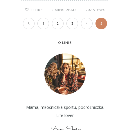
2 MINS READ
1202 VIEWS
0
LIKE
1
2
3
4
5
O MNIE
Mama, miłośniczka sportu, podróżniczka.
Life lover
Anna Skura