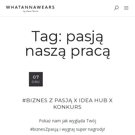
Tag:
pasją
naszą pracą
07
GRU
#BIZNES Z PASJĄ X IDEA HUB X
KONKURS
Pokaż nam jak wygląda Twój
#biznesZpasją i wygraj super nagrody!