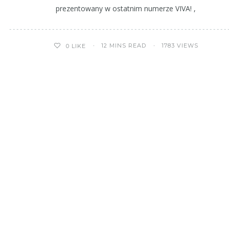
prezentowany w ostatnim numerze VIVA! ,
12 MINS READ
1783 VIEWS
0
LIKE