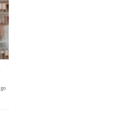
Y
ego