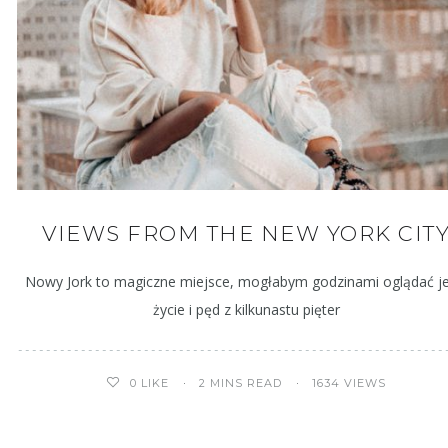
VIEWS FROM THE NEW YORK CIT
Nowy Jork to magiczne miejsce, mogłabym godzinami oglądać j
życie i pęd z kilkunastu pięter
2 MINS READ
1634 VIEWS
0
LIKE