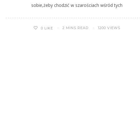
sobie,żeby chodzić w szarościach wśród tych
2 MINS READ
1200 VIEWS
0
LIKE