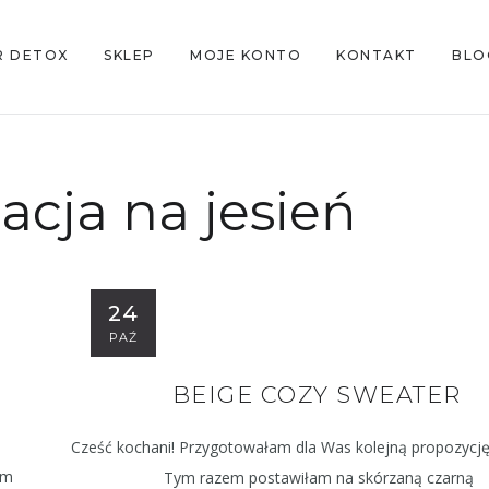
R DETOX
SKLEP
MOJE KONTO
KONTAKT
BLO
zacja na jesień
24
PAŹ
BEIGE COZY SWEATER
Cześć kochani! Przygotowałam dla Was kolejną propozycję 
am
Tym razem postawiłam na skórzaną czarną