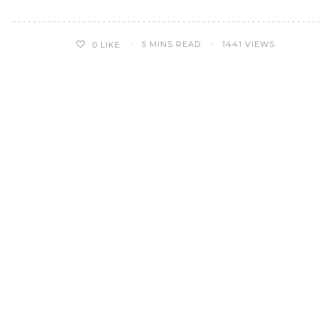
5 MINS READ
1441 VIEWS
0
LIKE