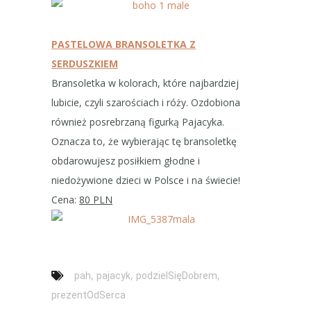
PASTELOWA BRANSOLETKA Z
SERDUSZKIEM
Bransoletka w kolorach, które najbardziej
lubicie, czyli szarościach i róży. Ozdobiona
również posrebrzaną figurką Pajacyka.
Oznacza to, że wybierając tę bransoletkę
obdarowujesz posiłkiem głodne i
niedożywione dzieci w Polsce i na świecie!
Cena:
80 PLN
,
,
,
pah
pajacyk
podzielSięDobrem
‎prezentOdSerca