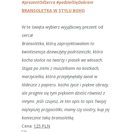
‪#
‎prezentOdSerca
‪#‎podzielSięDobrem
BRANSOLETKA W STYLU BOHO
W te święta wybierz wyjątkowy prezent od
serca!
Bransoletka, którą zaprojektowałam to
kwintesencja dziewczyny podróżniczki, która
kocha słońce na twarzy i piasek we włosach.
Stąpa po ziemi z muszelkami na kostkach,
marzycielka, która przepłynęłaby świat w
łódeczce z papieru. kocha życie i piękne obrazy,
ale pragnie się tym pięknem dzielić również z
innymi. Jeśli czujesz, że ten opis to opis Twojej
najlepszej przyjaciółki, mamy czy siostry, kup jej
koniecznie taką bransoletkę.
Cena:
125 PLN