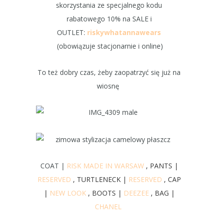
skorzystania ze specjalnego kodu
rabatowego 10% na SALE i
OUTLET:
riskywhatannawears
(obowiązuje stacjonarnie i online)
To też dobry czas, żeby zaopatrzyć się już na
wiosnę
COAT |
RISK MADE IN WARSAW
, PANTS |
RESERVED
, TURTLENECK |
RESERVED
, CAP
|
NEW LOOK
, BOOTS |
DEEZEE
, BAG |
CHANEL