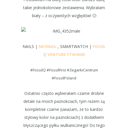
takie jednokolorowe zestawienia. Wybrałam
biały – z oczywistych względów! 🙂
NAILS |
NEONAIL
, SMARTWATCH |
FOSSIL
Q VENTURE FTW6005
#FossilQ #FossilFirst #ZegarkiCentrum
#FossilPoland
Ostatnio często wybierałam czarne drobne
detale na moich paznokciach, tym razem są
kompletnie czarne (uważam, że to bardzo
stylowy kolor na paznokciach) z dodatkiem
błyszczącego pyłku wulkanicznego! Do tego