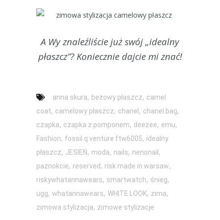
A Wy znaleźliście już swój „idealny
płaszcz”? Koniecznie dajcie mi znać!
,
,
anna skura
beżowy płaszcz
camel
,
,
,
,
coat
camelowy płaszcz
chanel
chanel bag
,
,
,
,
czapka
czapka z pomponem
deezee
emu
,
,
Fashion
fossil q venture ftw6005
idealny
,
,
,
,
,
płaszcz
JESIEŃ
moda
nails
nenonail
,
,
,
paznokcie
reserved
risk made in warsaw
,
,
,
riskywhatannawears
smartwatch
śnieg
,
,
,
,
ugg
whatannawears
WHITE LOOK
zima
,
zimowa stylizacja
zimowe stylizacje