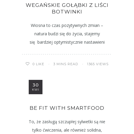
WEGAŃSKIE GOŁĄBKI Z LIŚCI
BOTWINKI
Wiosna to czas pozytywnych zmian –
natura budzi się do życia, stajemy
się bardziej optymistycznie nastawieni
3 MINS READ
1365 VIEWS
0
LIKE
30
KWI
BE FIT WITH SMARTFOOD
To, że zasługą szczupłej sylwetki są nie
tylko ćwiczenia, ale również solidna,