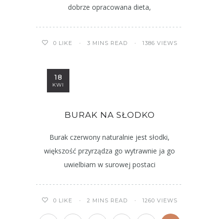
dobrze opracowana dieta,
3 MINS READ
1386 VIEWS
0
LIKE
18
KWI
BURAK NA SŁODKO
Burak czerwony naturalnie jest słodki,
większość przyrządza go wytrawnie ja go
uwielbiam w surowej postaci
2 MINS READ
1260 VIEWS
0
LIKE