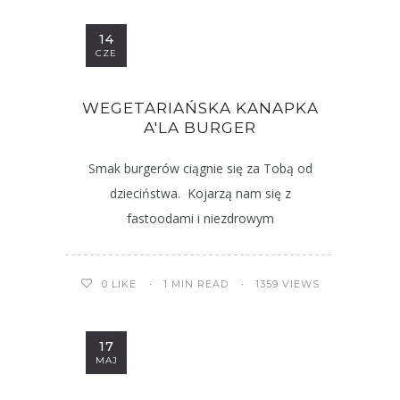
14
CZE
WEGETARIAŃSKA KANAPKA
A'LA BURGER
Smak burgerów ciągnie się za Tobą od
dzieciństwa. Kojarzą nam się z
fastoodami i niezdrowym
1 MIN READ
1359 VIEWS
0
LIKE
17
MAJ