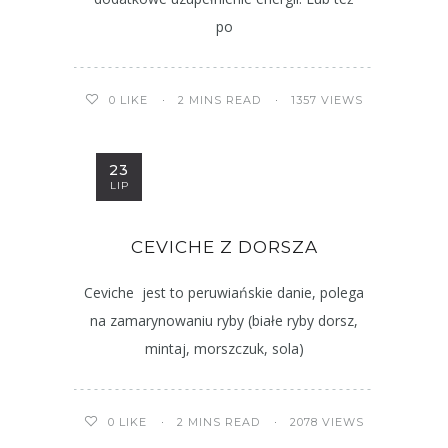
po
2 MINS READ
1357 VIEWS
0
LIKE
23
LIP
CEVICHE Z DORSZA
Ceviche jest to peruwiańskie danie, polega
na zamarynowaniu ryby (białe ryby dorsz,
mintaj, morszczuk, sola)
2 MINS READ
2078 VIEWS
0
LIKE