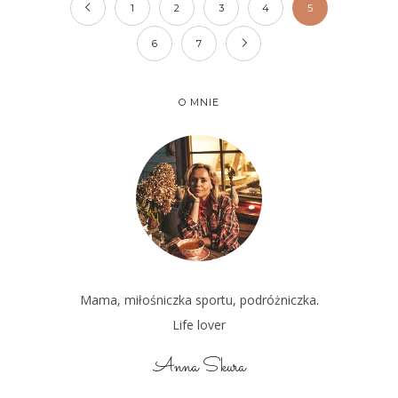
1
2
3
4
5
6
7
O MNIE
Mama, miłośniczka sportu, podróżniczka.
Life lover
Anna Skura