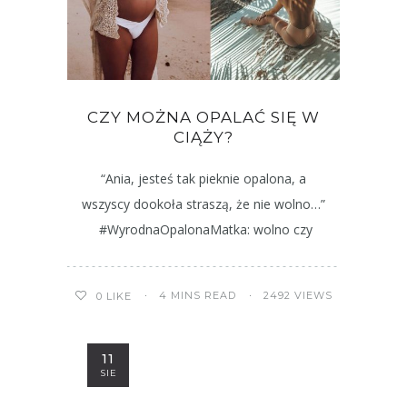
CZY MOŻNA OPALAĆ SIĘ W
CIĄŻY?
“Ania, jesteś tak pieknie opalona, a
wszyscy dookoła straszą, że nie wolno…”
#WyrodnaOpalonaMatka: wolno czy
4 MINS READ
2492 VIEWS
0
LIKE
11
SIE