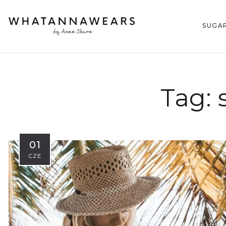
SUGA
Tag:
01
CZE