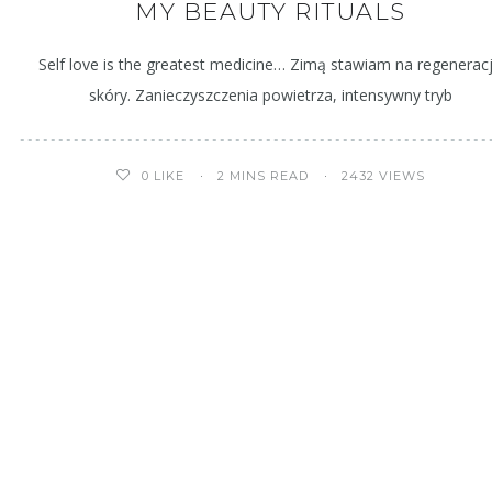
MY BEAUTY RITUALS
Self love is the greatest medicine… Zimą stawiam na regenerac
skóry. Zanieczyszczenia powietrza, intensywny tryb
2 MINS READ
2432 VIEWS
0
LIKE