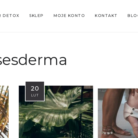
R DETOX
SKLEP
MOJE KONTO
KONTAKT
BLO
sesderma
20
LUT