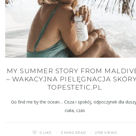
MY SUMMER STORY FROM MALDIV
– WAKACYJNA PIELĘGNACJA SKÓRY
TOPESTETIC.PL
Go find me by the ocean… Cisza i spokój, odpoczynek dla duszy
ciała, czas
3 MINS READ
2159 VIEWS
0
LIKE