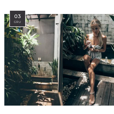
03
GRU