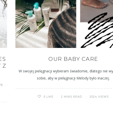
ES
OUR BABY CARE
 Z
W swojej pielęgnacji wybieram świadomie, dlatego nie 
sobie, aby w pielęgnacji Melody było inaczej.
 i
2 MINS READ
2024 VIEWS
0
LIKE