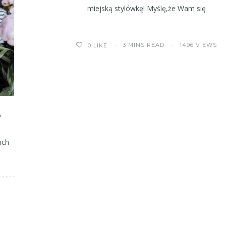
miejską stylówkę! Myślę,że Wam się
3 MINS READ
1496 VIEWS
0
LIKE
?
ich