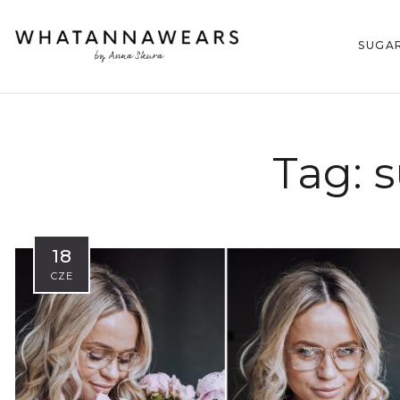
SUGA
Tag:
s
18
CZE