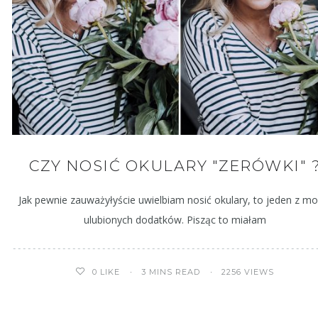
CZY NOSIĆ OKULARY "ZERÓWKI" 
Jak pewnie zauważyłyście uwielbiam nosić okulary, to jeden z mo
ulubionych dodatków. Pisząc to miałam
3 MINS READ
2256 VIEWS
0
LIKE