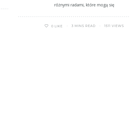
różnymi radami, które mogą się
3 MINS READ
1511 VIEWS
0
LIKE