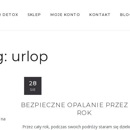
R DETOX
SKLEP
MOJE KONTO
KONTAKT
BLO
g:
urlop
28
SIE
BEZPIECZNE OPALANIE PRZEZ
ROK
 na
Przez cały rok, podczas swoich podróży staram się dziel