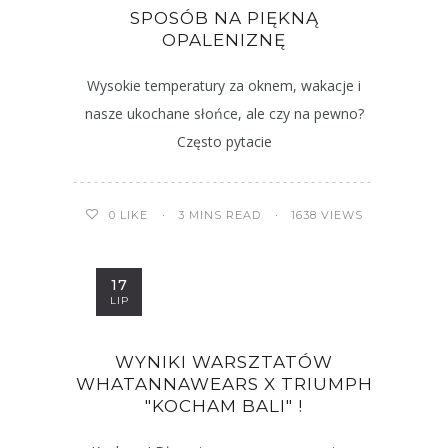
SPOSÓB NA PIĘKNĄ
OPALENIZNĘ
Wysokie temperatury za oknem, wakacje i
nasze ukochane słońce, ale czy na pewno?
Często pytacie
3 MINS READ
1638 VIEWS
0
LIKE
17
LIP
WYNIKI WARSZTATÓW
WHATANNAWEARS X TRIUMPH
"KOCHAM BALI" !