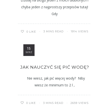
Dzisiaj na blogu jeden z moich ulubionych i
chyba jeden z najprostszy przepisów tutaj!
Gdy
3 MINS READ
1914 VIEWS
0
LIKE
15
WRZ
JAK NAUCZYĆ SIĘ PIĆ WODĘ?
Nie wiesz, jak pić więcej wody? Niby
wiesz że minimum to 2 l ,
3 MINS READ
2659 VIEWS
0
LIKE