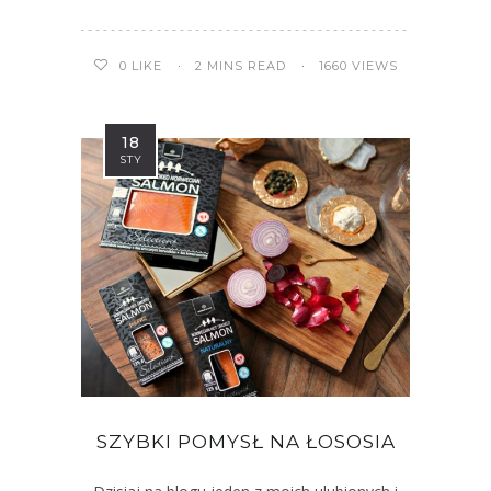
2 MINS READ
1660 VIEWS
0
LIKE
18
STY
SZYBKI POMYSŁ NA ŁOSOSIA