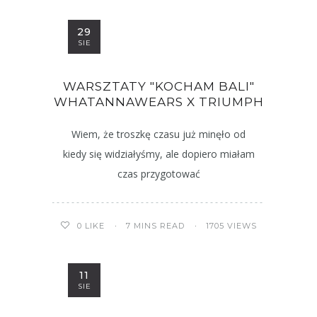
29
SIE
WARSZTATY "KOCHAM BALI"
WHATANNAWEARS X TRIUMPH
Wiem, że troszkę czasu już minęło od
kiedy się widziałyśmy, ale dopiero miałam
czas przygotować
7 MINS READ
1705 VIEWS
0
LIKE
11
SIE