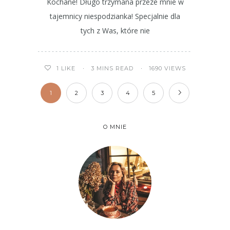
Kochane! Długo trzymana przeze mnie w
tajemnicy niespodzianka! Specjalnie dla
tych z Was, które nie
3 MINS READ
1690 VIEWS
1
LIKE
1
2
3
4
5
O MNIE