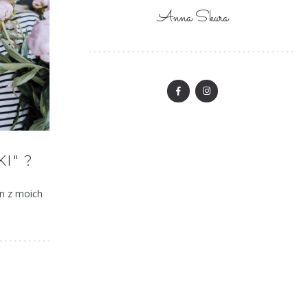
Anna Skura
I" ?
en z moich