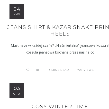
04
KWI
JEANS SHIRT & KAZAR SNAKE PRI
HEELS
Must have w każdej szafie? „Nieśmiertelna” jeansowa koszula
Koszula jeansowa kochana przez nas na co
3 MINS READ
1708 VIEWS
0
LIKE
03
GRU
COSY WINTER TIME