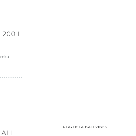
200 I
m roku…
PLAYLISTA BALI VIBES
IALI