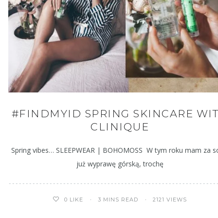
#FINDMYID SPRING SKINCARE WI
CLINIQUE
Spring vibes… SLEEPWEAR | BOHOMOSS W tym roku mam za s
już wyprawę górską, trochę
3 MINS READ
2121 VIEWS
0
LIKE