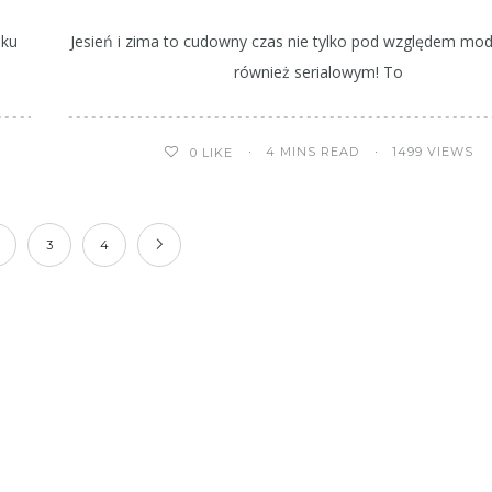
oku
Jesień i zima to cudowny czas nie tylko pod względem mo
również serialowym! To
4 MINS READ
1499 VIEWS
0
LIKE
3
4