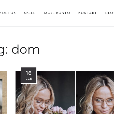
R DETOX
SKLEP
MOJE KONTO
KONTAKT
BLO
g:
dom
18
CZE