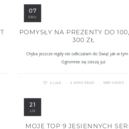
07
GRU
NT
POMYSŁY NA PREZENTY DO 100, 
300 ZŁ
!
Chyba jeszcze nigdy nie odliczałam do Świąt jak w ty
Ogromnie się cieszę już
4 MINS READ
1690 VIEWS
0
LIKE
21
LIS
MOJE TOP 9 JESIENNYCH SER