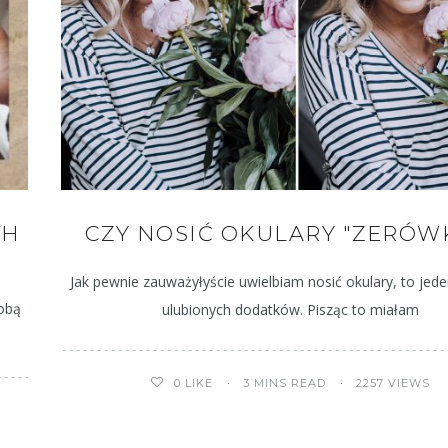
TH
CZY NOSIĆ OKULARY "ZERÓWK
Jak pewnie zauważyłyście uwielbiam nosić okulary, to jed
obą
ulubionych dodatków. Pisząc to miałam
3 MINS READ
2257 VIEWS
0
LIKE