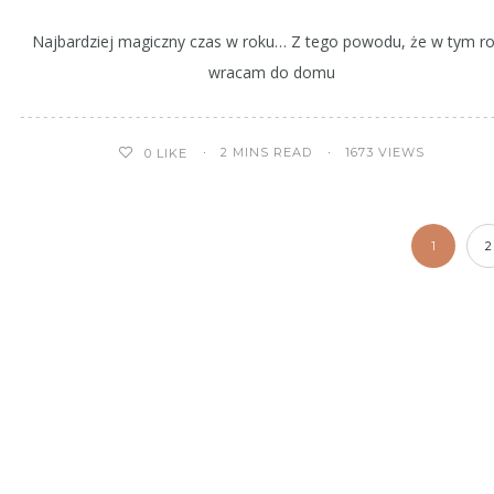
Najbardziej magiczny czas w roku… Z tego powodu, że w tym r
wracam do domu
2 MINS READ
1673 VIEWS
0
LIKE
1
2