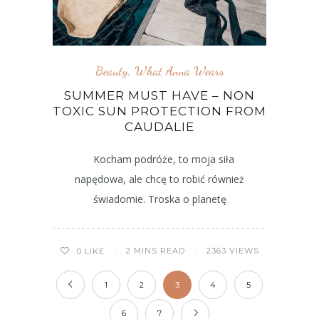
Beauty
,
What Anna Wears
SUMMER MUST HAVE – NON
TOXIC SUN PROTECTION FROM
CAUDALIE
Kocham podróże, to moja siła
napędowa, ale chcę to robić również
świadomie. Troska o planetę
2 MINS READ
2363 VIEWS
0
LIKE
1
2
3
4
5
6
7