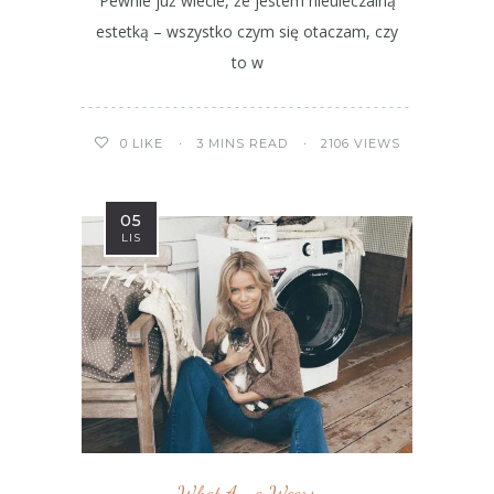
Pewnie już wiecie, że jestem nieuleczalną
estetką – wszystko czym się otaczam, czy
to w
3 MINS READ
2106 VIEWS
0
LIKE
05
LIS
What Anna Wears