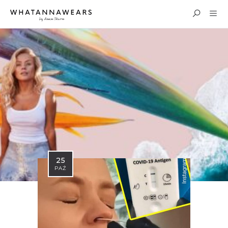
25
PAŹ