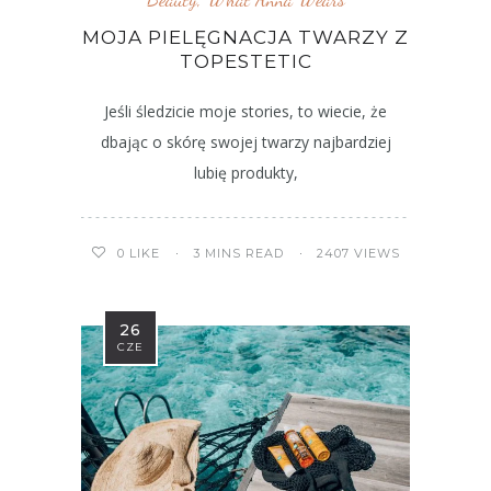
MOJA PIELĘGNACJA TWARZY Z
TOPESTETIC
Jeśli śledzicie moje stories, to wiecie, że
dbając o skórę swojej twarzy najbardziej
lubię produkty,
3 MINS READ
2407 VIEWS
0
LIKE
26
CZE