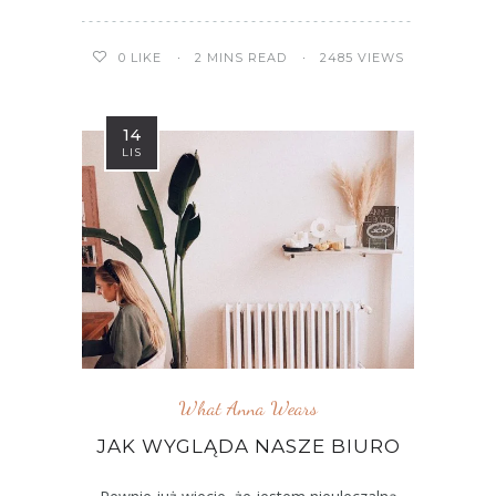
2 MINS READ
2485 VIEWS
0
LIKE
14
LIS
What Anna Wears
JAK WYGLĄDA NASZE BIURO