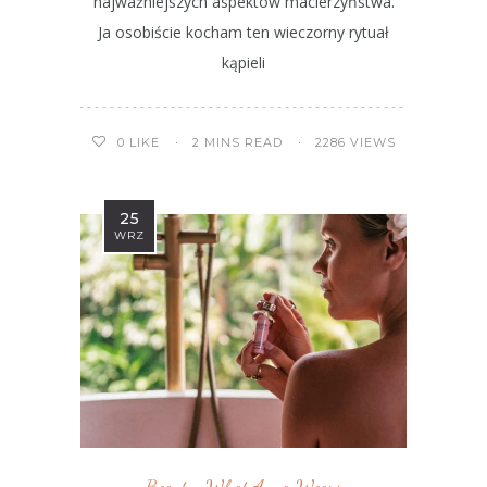
najważniejszych aspektów macierzyństwa.
Ja osobiście kocham ten wieczorny rytuał
kąpieli
2 MINS READ
2286 VIEWS
0
LIKE
25
WRZ
Beauty
,
What Anna Wears