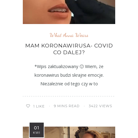
What Anna Wears
MAM KORONAWIRUSA- COVID
CO DALEJ?
*Wpis zaktualizowany 🙂 Wiem, że
koronawirus budzi skrajne emocje.
Niezależnie od tego czy w to
9 MINS READ
3422 VIEWS
1
LIKE
01
KWI