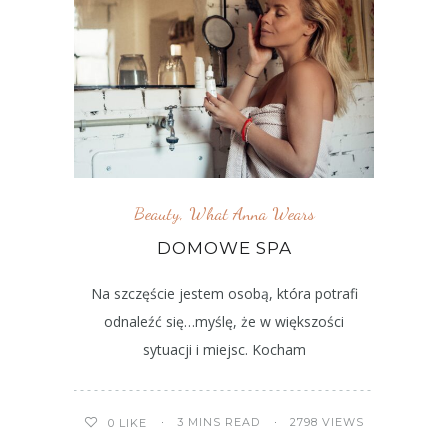
Beauty
,
What Anna Wears
DOMOWE SPA
Na szczęście jestem osobą, która potrafi
odnaleźć się…myślę, że w większości
sytuacji i miejsc. Kocham
3 MINS READ
2798 VIEWS
0
LIKE