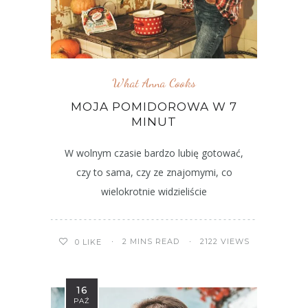
What Anna Cooks
MOJA POMIDOROWA W 7
MINUT
W wolnym czasie bardzo lubię gotować,
czy to sama, czy ze znajomymi, co
wielokrotnie widzieliście
2 MINS READ
2122 VIEWS
0
LIKE
16
PAŹ