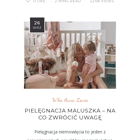
2 MINS READ
2248 VIEWS
0
LIKE
26
WRZ
Who Anna Loves
PIELĘGNACJA MALUSZKA – NA
CO ZWRÓCIĆ UWAGĘ
Pielęgnacja niemowlęcia to jeden z