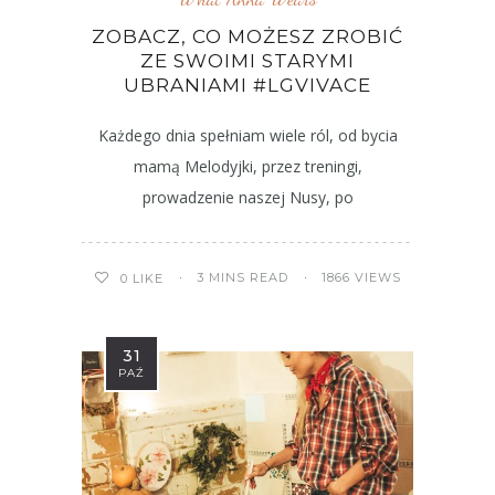
ZOBACZ, CO MOŻESZ ZROBIĆ
ZE SWOIMI STARYMI
UBRANIAMI #LGVIVACE
Każdego dnia spełniam wiele ról, od bycia
mamą Melodyjki, przez treningi,
prowadzenie naszej Nusy, po
3 MINS READ
1866 VIEWS
0
LIKE
31
PAŹ