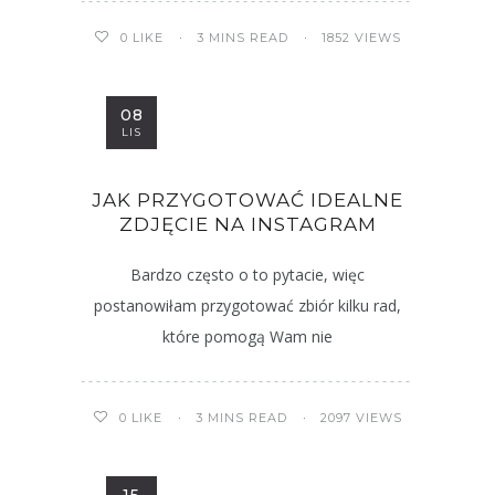
3 MINS READ
1852 VIEWS
0
LIKE
08
LIS
JAK PRZYGOTOWAĆ IDEALNE
ZDJĘCIE NA INSTAGRAM
Bardzo często o to pytacie, więc
postanowiłam przygotować zbiór kilku rad,
które pomogą Wam nie
3 MINS READ
2097 VIEWS
0
LIKE