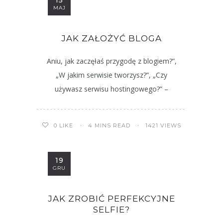
15
MAJ
JAK ZAŁOŻYĆ BLOGA
Aniu, jak zaczęłaś przygodę z blogiem?”,
„W jakim serwisie tworzysz?”, „Czy
używasz serwisu hostingowego?” –
4 MINS READ
1421 VIEWS
0
LIKE
19
GRU
JAK ZROBIĆ PERFEKCYJNE
SELFIE?