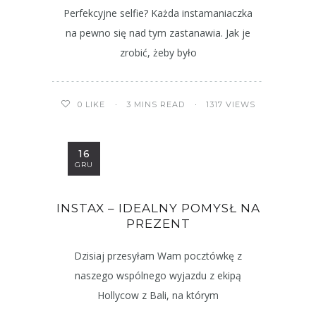
Perfekcyjne selfie? Każda instamaniaczka
na pewno się nad tym zastanawia. Jak je
zrobić, żeby było
3 MINS READ
1317 VIEWS
0
LIKE
16
GRU
INSTAX – IDEALNY POMYSŁ NA
PREZENT
Dzisiaj przesyłam Wam pocztówkę z
naszego wspólnego wyjazdu z ekipą
Hollycow z Bali, na którym